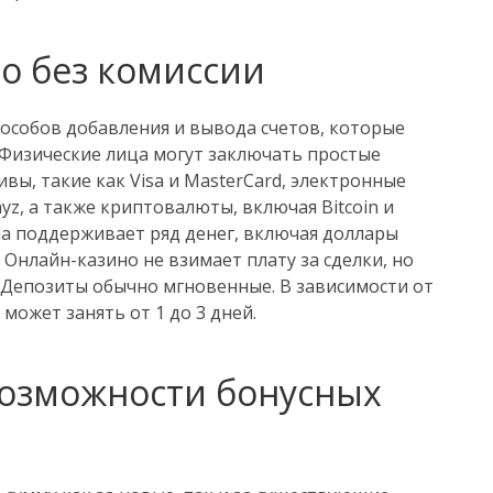
о без комиссии
пособов добавления и вывода счетов, которые
Физические лица могут заключать простые
вы, такие как Visa и MasterCard, электронные
z, а также криптовалюты, включая Bitcoin и
ма поддерживает ряд денег, включая доллары
Онлайн-казино не взимает плату за сделки, но
 Депозиты обычно мгновенные. В зависимости от
ожет занять от 1 до 3 дней.
озможности бонусных