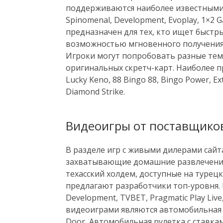
поддерживаются наиболее известными 
Spinomenal, Development, Evoplay, 1×2
предназначен для тех, кто ищет быстр
возможностью мгновенного получения
Игроки могут попробовать разные темы
оригинальных скретч-карт. Наиболее 
Lucky Keno, 88 Bingo 88, Bingo Power, Ext
Diamond Strike.
Видеоигры от поставщико
В разделе игр с живыми дилерами сайт
захватывающие домашние развлечения, 
техасский холдем, доступные на турецк
предлагают разработчики топ-уровня. 
Development, TVBET, Pragmatic Play Liv
видеоиграми являются автомобильная Li
Door, Автомобильная рулетка с ставкам