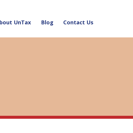
bout UnTax
Blog
Contact Us