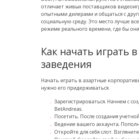
отличает живых поставщиков видеоигр
опытными дилерами и общаться с друг
социальную среду. Это место лучше все
режиме реального времени, где бы они
Как начать играть 
заведения
Начать играть в азартные корпоративн
нужно его придерживаться.
Зарегистрироваться. Начнем с соз
BetAndreas.
Посетить. После создания учетной
Ведение вашего аккаунта. Пополн
Откройте для себя слот. Взгляни