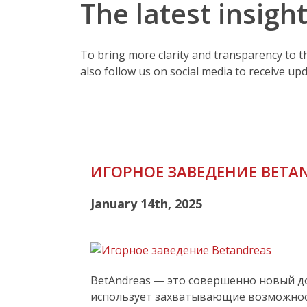
The latest insigh
To bring more clarity and transparency to t
also follow us on social media to receive up
ИГОРНОЕ ЗАВЕДЕНИЕ BETA
January 14th, 2025
BetAndreas — это совершенно новый до
использует захватывающие возможно