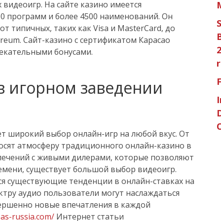
видеоигр. На сайте казино имеется
60 программ и более 4500 наименований. Он
 типичных, таких как Visa и MasterCard, до
ereum. Сайт-казино с сертификатом Карасао
лекательными бонусами.
F
в игорном заведении
т широкий выбор онлайн-игр на любой вкус. От
сят атмосферу традиционного онлайн-казино в
лечений с живыми дилерами, которые позволяют
емени, существует большой выбор видеоигр.
я существующие тенденции в онлайн-ставках на
ктру аудио пользователи могут наслаждаться
ершенно новые впечатления в каждой
eas-russia.com/
Интернет статьи