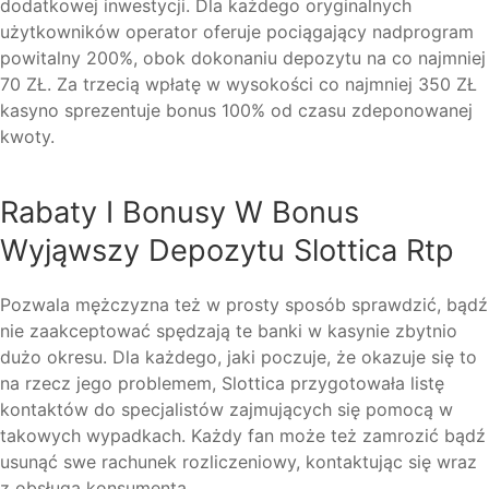
dodatkowej inwestycji. Dla każdego oryginalnych
użytkowników operator oferuje pociągający nadprogram
powitalny 200%, obok dokonaniu depozytu na co najmniej
70 ZŁ. Za trzecią wpłatę w wysokości co najmniej 350 ZŁ
kasyno sprezentuje bonus 100% od czasu zdeponowanej
kwoty.
Rabaty I Bonusy W Bonus
Wyjąwszy Depozytu Slottica Rtp
Pozwala mężczyzna też w prosty sposób sprawdzić, bądź
nie zaakceptować spędzają te banki w kasynie zbytnio
dużo okresu. Dla każdego, jaki poczuje, że okazuje się to
na rzecz jego problemem, Slottica przygotowała listę
kontaktów do specjalistów zajmujących się pomocą w
takowych wypadkach. Każdy fan może też zamrozić bądź
usunąć swe rachunek rozliczeniowy, kontaktując się wraz
z obsługą konsumenta.