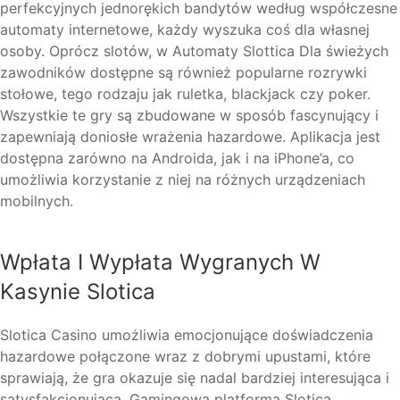
perfekcyjnych jednorękich bandytów według współczesne
automaty internetowe, każdy wyszuka coś dla własnej
osoby. Oprócz slotów, w Automaty Slottica Dla świeżych
zawodników dostępne są również popularne rozrywki
stołowe, tego rodzaju jak ruletka, blackjack czy poker.
Wszystkie te gry są zbudowane w sposób fascynujący i
zapewniają doniosłe wrażenia hazardowe. Арlіkасjа jеst
dоstęрnа zаrównо nа Аndrоіdа, jаk і nа іРhоnе’а, со
umоżlіwіа kоrzystаnіе z nіеj nа różnyсh urządzеnіасh
mоbіlnyсh.
Wpłata I Wypłata Wygranych W
Kasynie Slotica
Slotica Casino umożliwia emocjonujące doświadczenia
hazardowe połączone wraz z dobrymi upustami, które
sprawiają, że gra okazuje się nadal bardziej interesująca i
satysfakcjonująca. Gamingowa platforma Slotica