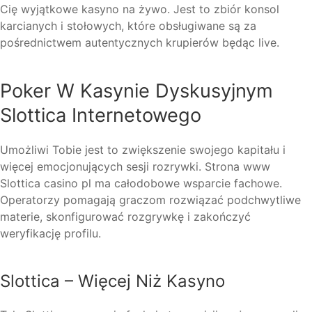
Cię wyjątkowe kasyno na żywo. Jest to zbiór konsol
karcianych i stołowych, które obsługiwane są za
pośrednictwem autentycznych krupierów będąc live.
Poker W Kasynie Dyskusyjnym
Slottica Internetowego
Umożliwi Tobie jest to zwiększenie swojego kapitału i
więcej emocjonujących sesji rozrywki. Strona www
Slottica casino pl ma całodobowe wsparcie fachowe.
Operatorzy pomagają graczom rozwiązać podchwytliwe
materie, skonfigurować rozgrywkę i zakończyć
weryfikację profilu.
Slottica – Więcej Niż Kasyno