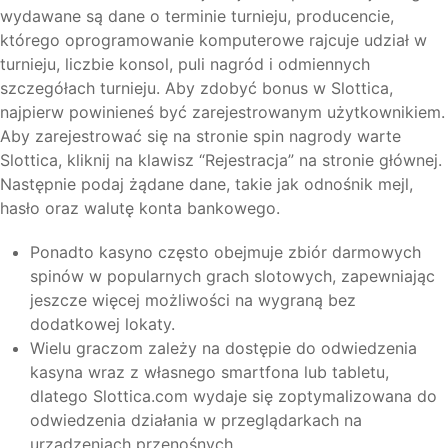
wydawane są dane o terminie turnieju, producencie,
którego oprogramowanie komputerowe rajcuje udział w
turnieju, liczbie konsol, puli nagród i odmiennych
szczegółach turnieju. Aby zdobyć bonus w Slottica,
najpierw powinieneś być zarejestrowanym użytkownikiem.
Aby zarejestrować się na stronie spin nagrody warte
Slottica, kliknij na klawisz “Rejestracja” na stronie głównej.
Następnie podaj żądane dane, takie jak odnośnik mejl,
hasło oraz walutę konta bankowego.
Ponadto kasyno często obejmuje zbiór darmowych
spinów w popularnych grach slotowych, zapewniając
jeszcze więcej możliwości na wygraną bez
dodatkowej lokaty.
Wielu graczom zależy na dostępie do odwiedzenia
kasyna wraz z własnego smartfona lub tabletu,
dlatego Slottica.com wydaje się zoptymalizowana do
odwiedzenia działania w przeglądarkach na
urządzeniach przenośnych.