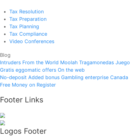
Tax Resolution
Tax Preparation
Tax Planning
Tax Compliance
Video Conferences
Blog
Intruders From the World Moolah Tragamonedas Juego
Gratis eggomatic offers On the web
No-deposit Added bonus Gambling enterprise Canada
Free Money on Register
Footer Links
Logos Footer