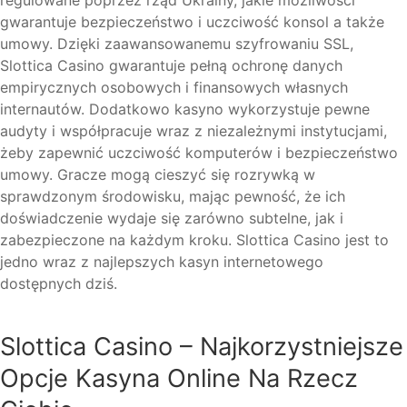
regulowane poprzez rząd Ukrainy, jakie możliwości
gwarantuje bezpieczeństwo i uczciwość konsol a także
umowy. Dzięki zaawansowanemu szyfrowaniu SSL,
Slottica Casino gwarantuje pełną ochronę danych
empirycznych osobowych i finansowych własnych
internautów. Dodatkowo kasyno wykorzystuje pewne
audyty i współpracuje wraz z niezależnymi instytucjami,
żeby zapewnić uczciwość komputerów i bezpieczeństwo
umowy. Gracze mogą cieszyć się rozrywką w
sprawdzonym środowisku, mając pewność, że ich
doświadczenie wydaje się zarówno subtelne, jak i
zabezpieczone na każdym kroku. Slottica Casino jest to
jedno wraz z najlepszych kasyn internetowego
dostępnych dziś.
Slottica Casino – Najkorzystniejsze
Opcje Kasyna Online Na Rzecz