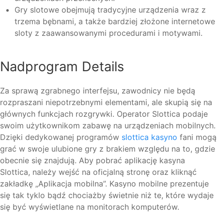
Gry slotowe obejmują tradycyjne urządzenia wraz z
trzema bębnami, a także bardziej złożone internetowe
sloty z zaawansowanymi procedurami i motywami.
Nadprogram Details
Za sprawą zgrabnego interfejsu, zawodnicy nie będą
rozpraszani niepotrzebnymi elementami, ale skupią się na
głównych funkcjach rozgrywki. Operator Slottica podaje
swoim użytkownikom zabawę na urządzeniach mobilnych.
Dzięki dedykowanej programów
slottica kasyno
fani mogą
grać w swoje ulubione gry z brakiem względu na to, gdzie
obecnie się znajdują. Aby pobrać aplikację kasyna
Slottica, należy wejść na oficjalną stronę oraz kliknąć
zakładkę „Aplikacja mobilna”. Kasyno mobilne prezentuje
się tak tyklo bądź chociażby świetnie niż te, które wydaje
się być wyświetlane na monitorach komputerów.