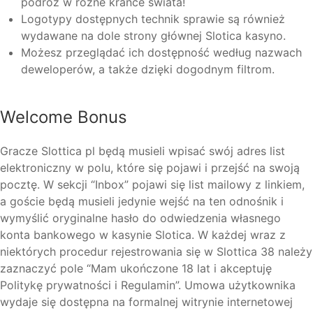
podróż w różne krańce świata!
Logotypy dostępnych technik sprawie są również
wydawane na dole strony głównej Slotica kasyno.
Możesz przeglądać ich dostępność według nazwach
deweloperów, a także dzięki dogodnym filtrom.
Welcome Bonus
Gracze Slottica pl będą musieli wpisać swój adres list
elektroniczny w polu, które się pojawi i przejść na swoją
pocztę. W sekcji “Inbox” pojawi się list mailowy z linkiem,
a goście będą musieli jedynie wejść na ten odnośnik i
wymyślić oryginalne hasło do odwiedzenia własnego
konta bankowego w kasynie Slotica. W każdej wraz z
niektórych procedur rejestrowania się w Slottica 38 należy
zaznaczyć pole “Mam ukończone 18 lat i akceptuję
Politykę prywatności i Regulamin”. Umowa użytkownika
wydaje się dostępna na formalnej witrynie internetowej