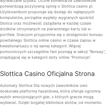
wytwarzane szybko. Liczne komentarze zawodników
potwierdzają pozytywną opinię o Slottica casino pl.
Użytkownikom proponuje się dostęp do najlepszych
komputerów, porządne wypłaty wygranych spośród
Slotica oraz możliwość zażądania w każdej czasie
środków otrzymanych na pierwotnego karty lub e-
portfele. Graczom przypomina się o dostępności bonusu
powitalnego Slottica online casino w czasie zapisu w
kwestionariuszu o tej samej kategorii. Więcej
pomocniczych szczegółów fani poznają w sekcji “Bonusy”,
znajdującej się w kategorii sloty online “Promocje”.
Slottica Casino Oficjalna Strona
Automaty Slottica Dla nowych zawodników owo
doskonała platforma hazardowa, która oferuje ogromny
wybór emocjonujących gier, z których gracze mogą
wybierać. Dzięki bogatej bibliotece slotów, od momentu