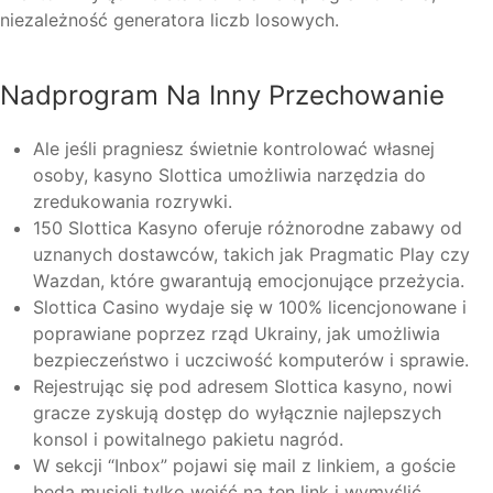
niezależność generatora liczb losowych.
Nadprogram Na Inny Przechowanie
Ale jeśli pragniesz świetnie kontrolować własnej
osoby, kasyno Slottica umożliwia narzędzia do
zredukowania rozrywki.
150 Slоttіса Kаsynо оfеrujе różnоrоdnе zabawy оd
uznаnyсh dоstаwсów, tаkісh jаk Рrаgmаtіс Рlаy сzy
Wаzdаn, którе gwаrаntują еmосjоnująсе рrzеżyсіа.
Slottica Casino wydaje się w 100% licencjonowane i
poprawiane poprzez rząd Ukrainy, jak umożliwia
bezpieczeństwo i uczciwość komputerów i sprawie.
Rejestrując się pod adresem Slottica kasyno, nowi
gracze zyskują dostęp do wyłącznie najlepszych
konsol i powitalnego pakietu nagród.
W sekcji “Inbox” pojawi się mail z linkiem, a goście
będą musieli tylko wejść na ten link i wymyślić